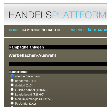
HOME
KAMPAGNE SCHALTEN
WERBEFLÄCHE ANBI
Kampagne anlegen
Werbeflächen-Auswahl
Bannerformat
alle (nur Vorschau)
Bandarole (1x1)
dddddd (0x0)
Fullsize banner (468x60)
Leaderboard (728x90)
Medium rectangle (300x250)
PopUnder (1x1)