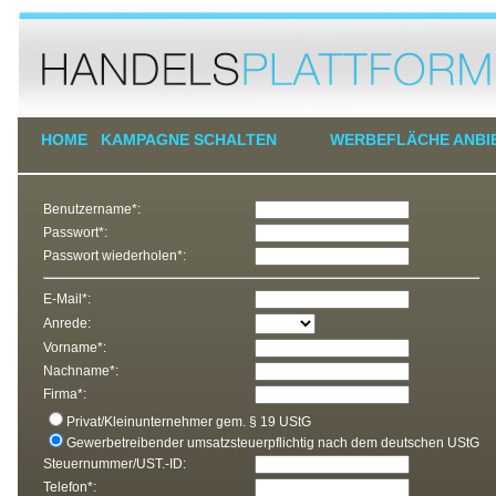
HOME
KAMPAGNE SCHALTEN
WERBEFLÄCHE ANBI
Benutzername*:
Passwort*:
Passwort wiederholen*:
E-Mail*:
Anrede:
Vorname*:
Nachname*:
Firma*:
Privat/Kleinunternehmer gem. § 19 UStG
Gewerbetreibender umsatzsteuerpflichtig nach dem deutschen UStG
Steuernummer/UST.-ID:
Telefon*: