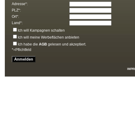
Adresse*:
PLZ*:
Ort*:
Land*:
Ich will Kampagnen schalten
Ich will meine Werbeflächen anbieten
Ich habe die
AGB
gelesen und akzeptiert.
*=Pflichtfeld
IMPR